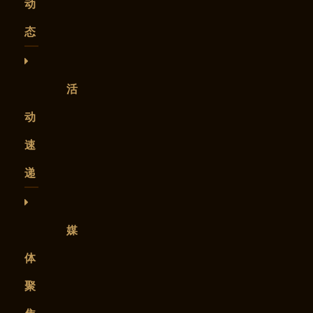
动
态
活
动
速
递
媒
体
聚