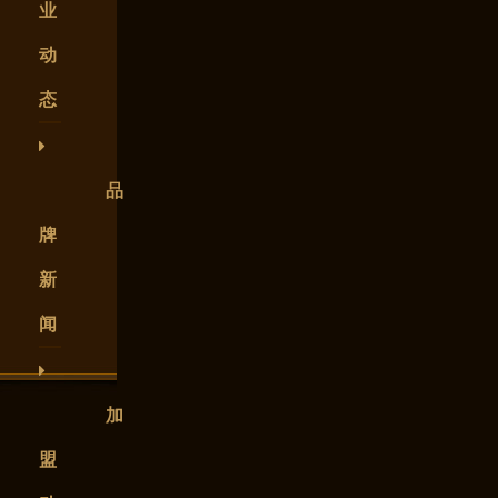
业
动
态
品
牌
新
闻
加
盟