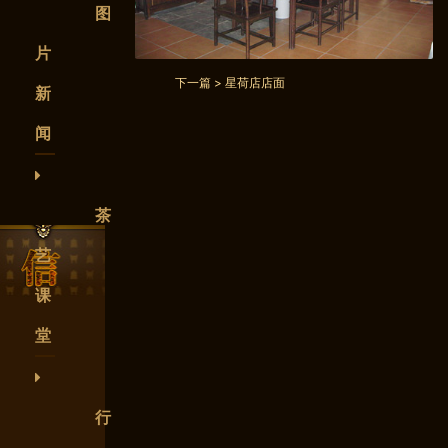
图
片
下一篇 >
星荷店店面
新
闻
茶
艺
课
堂
行