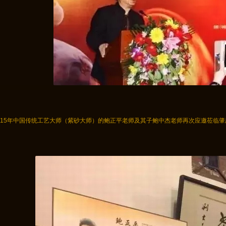
015年中国传统工艺大师（紫砂大师）的鲍正平老师及其子鲍中杰老师再次应邀莅临肇