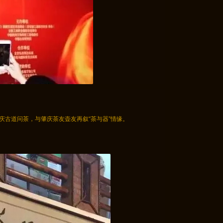
庆古道问茶，与肇庆茶友壶友再叙“茶与器”情缘。