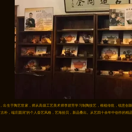
，出生于陶艺世家，师从高级工艺美术师李碧芳学习制陶技艺，根植传统，锐意创
重古朴，端庄圆润”的个人壶艺风格，艺海拾贝，新品叠出。从艺四十余年中创作的精