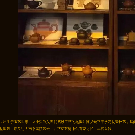
，出生于陶艺世家，从小受到父辈们紫砂工艺的熏陶并随父鲍正平学习制壶技艺，其
益匪浅。后又进入南京美院深造，在茫茫艺海中集百家之长，丰富自我。