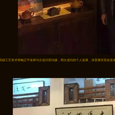
高级工艺美术师鲍正平老师与古道问茶结缘，两次成功的个人壶展，深受肇庆茶友壶