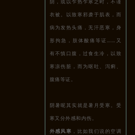
阴，或以乍热乍寒之时，不谨
衣被。
以致寒邪袭于肌表，而
病为发热头痛，无汗恶寒，身
形拘急，肢体酸痛等证……又
有不慎口腹，过食生冷，以致
寒凉伤脏，而为呕吐、泻痢、
腹痛等证。
阴暑呢其实就是暑月受寒。受
寒又分外感和内伤。
外感风寒
，比如我们说的
空调