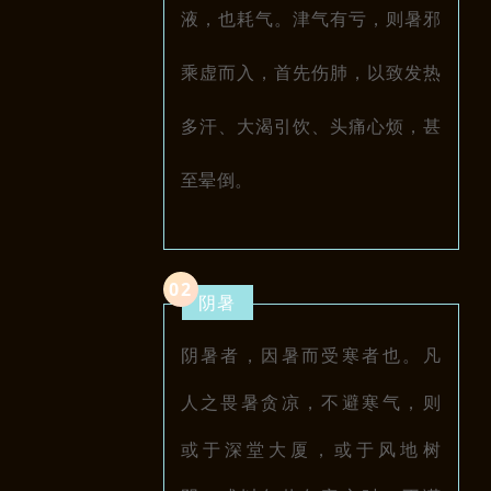
液，也耗气。津气有亏，则暑邪
乘虚而入，首先伤肺，以致发热
多汗、大渴引饮、头痛心烦，甚
至晕倒。
0
2
阴暑
阴暑者，因暑而受寒者也。
凡
人之畏暑贪凉，不避寒气，则
或于深堂大厦，或于风地树