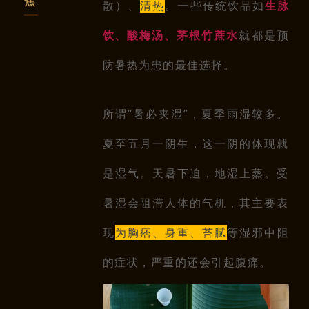
焦
散）、
清热
。
一些传统饮品如
生脉
就都是预
饮、酸梅汤、
茅根竹蔗水
防暑热为患的最佳选择。
所谓“暑必夹湿”，夏季雨湿较多。
夏至五月一阴生，这一阴的体现就
是湿气。天暑下迫，地湿上蒸。受
暑湿会阻滞人体的气机，其主要表
现
为胸痞、身重、苔腻
等湿邪中阻
的症状，严重的还会引起腹痛。