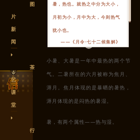
暑，热也。就热之中分为大小，
图
片
月初为小，月中为大，今则热气
新
犹小
也。
闻
——《月令·七十二候集解》
小暑、大暑是一年中最热的两个节
茶
气。二暑所在的六月被称为焦月、
艺
溽月。焦月体现的是暴晒的暑热，
课
溽月体现的是闷热的暑湿。
堂
暑，有两个属性——热与湿。
行