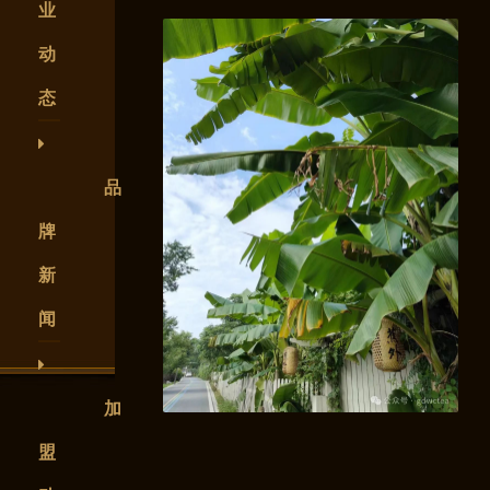
业
动
态
品
牌
新
闻
加
盟