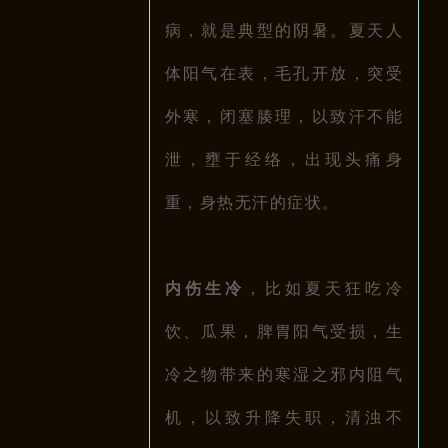
病
，就是典型的阴暑。夏天人
体阳气在表，毛孔开放，突受
外寒，闭塞腠理，以致汗不能
泄，壅于经络，出现头痛身
重，身热无汗的症状。
内伤生冷
，比如夏天
狂吃冷
饮、瓜果，脾胃阳气受损
，生
冷之物带来的寒湿之邪内阻气
机，以致升降失职，清浊不