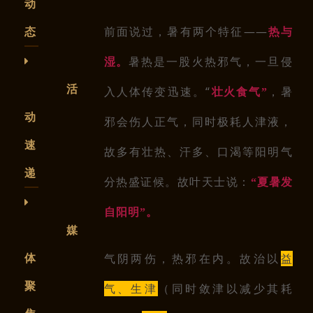
动
前面说过，暑有两个特征——
态
热与
暑热是一股火热邪气，一旦侵
湿。
活
入人体传变迅速。“
，暑
壮火食气”
动
邪会伤人正气，同时极耗人津液，
速
故多有壮热、汗多、口渴等阳明
气
递
分热盛
证候。故叶天士说：
“夏暑发
自阳明”。
媒
体
气阴两伤
，热邪在内。
故治以
益
聚
气、生津
（同时敛津以减少其耗