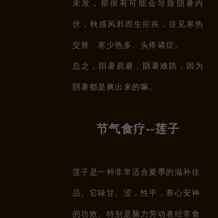
未发，那很有可能会导致阴暑内
伏，秋感风邪而生疟疾，症见寒热
交替、寒少热多、头疼诸症。
总之，阳暑易避，阴暑难防，因为
阴暑都是爽出来的嘛。
节气食疗--莲子
莲子是一种非常适合夏季的滋补佳
品。它味甘、涩，性平，养心安神
的功效。特别是脑力劳动者经常食