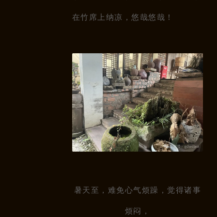
在竹席上纳凉，悠哉悠哉！
暑天至，难免心气烦躁，觉得诸事
烦闷，