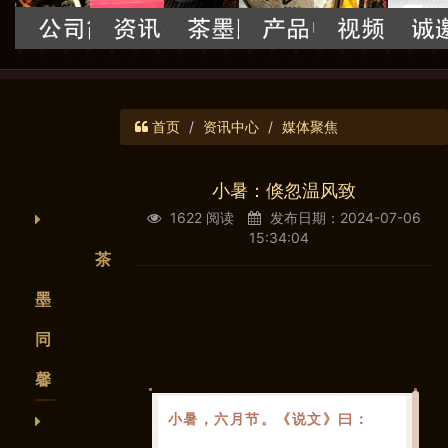
首页
资讯中心
媒体聚焦
小暑：倏忽温风致
1622 阅读
发布日期：2024-07-06
15:34:04
茶
墨
同
馨
小暑，六月节。《说文》曰：