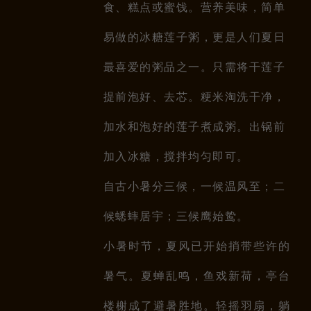
食、糕点或蜜饯。营养美味，简单
易做的冰糖莲子粥，更是人们夏日
最喜爱的粥品之一。只需将干莲子
提前泡好、去芯。粳米淘洗干净，
加水和泡好的莲子煮成粥。出锅前
加入冰糖，搅拌均匀即可。
自古小暑分三候，
一候温风至；二
候蟋蟀居宇；三候鹰始鸷。
小暑时节，夏风已开始捎带些许的
暑气。夏蝉乱鸣，鱼戏新荷，亭台
楼榭成了避暑胜地。轻摇羽扇，躺