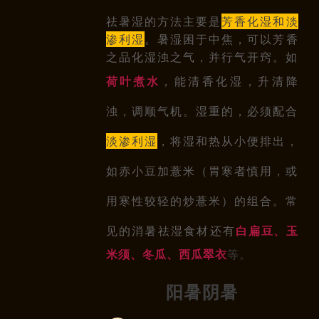
祛暑湿的方法主要是
芳香化湿和淡
渗利湿
。暑湿困于中焦，可以芳香
之品化湿浊之气，并行气开窍。如
，能清香化湿，升清降
荷叶煮水
浊，调顺气机。湿重的，必须配合
淡渗利湿
，将湿和热从小便排出，
如赤小豆加薏米（胃寒者慎用，或
用寒性较轻的炒薏米）的组合。常
见的消暑祛湿食材还有
白扁豆、玉
等。
米须、冬瓜、西瓜翠衣
阳暑阴暑