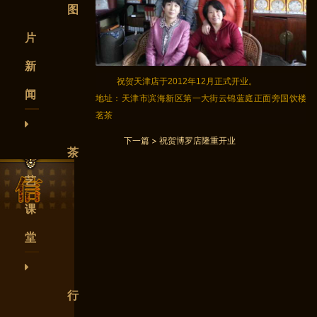
图
片
新
祝贺天津店于2012年12月正式开业。
闻
地址：天津市滨海新区第一大街云锦蓝庭正面旁国饮楼
茗茶
下一篇 >
祝贺博罗店隆重开业
茶
艺
课
堂
行