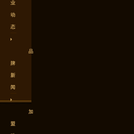
业
动
态
品
牌
新
闻
加
盟